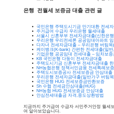
은행 전월세 보증금 대출 관련 글
국민은행 주택도시기금 만기대환 전세
주거급여 수급자 우리은행 월세대출
서울시 신혼부부 전세자금대출(신한은행
우리은행 우리전세론 공공임대아파트 
다자녀 전세자금대출 – 우리은행 버팀목
케이뱅크(K-bank) 간편한 전세대출(일반,
기업은행 공공임대 전세대출 – 임차보증
KB 국민은행 다둥이 전세자금대출
주택도시기금 신혼부부 전세자금대출 
NH농협은행 정책서민금융 전세특례보증
주택도시보증공사 전세보증금 안심대출
우리은행 전세자금대출(일반가구 버팀목
국민은행 HUG 전세보증금반환보증
Sh 수협 전세금안심대출(HUG)
NH농협 HUG 전세보증금 안심대출
안심전세대출금 자격,중도상환방법
지금까지 주거급여 수급자 서민주거안정 월세보증금
여 알아보았습니다.