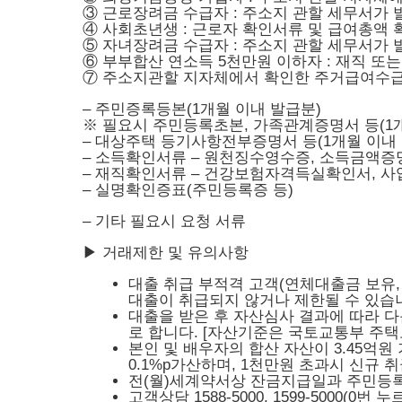
③ 근로장려금 수급자 : 주소지 관할 세무서가
④ 사회초년생 : 근로자 확인서류 및 급여총액
⑤ 자녀장려금 수급자 : 주소지 관할 세무서가
⑥ 부부합산 연소득 5천만원 이하자 : 재직 또
⑦ 주소지관할 지자체에서 확인한 주거급여수
– 주민증록등본(1개월 이내 발급분)
※ 필요시 주민등록초본, 가족관계증명서 등(1
– 대상주택 등기사항전부증명서 등(1개월 이내
– 소득확인서류 – 원천징수영수증, 소득금액증
– 재직확인서류 – 건강보험자격득실확인서, 
– 실명확인증표(주민등록증 등)
– 기타 필요시 요청 서류
▶ 거래제한 및 유의사항
대출 취급 부적격 고객(연체대출금 보유,
대출이 취급되지 않거나 제한될 수 있습
대출을 받은 후 자산심사 결과에 따라 
로 합니다. [자산기준은 국토교통부 주택도시기금
본인 및 배우자의 합산 자산이 3.45억
0.1%p가산하며, 1천만원 초과시 신규 
전(월)세계약서상 잔금지급일과 주민등
고객상담 1588-5000, 1599-5000(0번 누