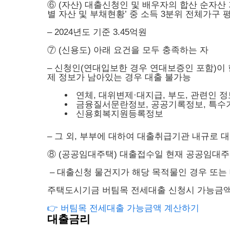
⑥
(자산) 대출신청인 및 배우자의 합산 순자산
별 자산 및 부채현황’ 중 소득 3분위 전체가구
– 2024년도 기준 3.45억원
⑦
(신용도) 아래 요건을 모두 충족하는 자
– 신청인(연대입보한 경우 연대보증인 포함)이
제 정보가 남아있는 경우 대출 불가능
연체, 대위변제·대지급, 부도, 관련인 정
금융질서문란정보, 공공기록정보, 특수
신용회복지원등록정보
– 그 외, 부부에 대하여 대출취급기관 내규로 
⑧
(공공임대주택) 대출접수일 현재 공공임대주
– 대출신청 물건지가 해당 목적물인 경우 또는
주택도시기금 버팀목 전세대출 신청시 가능금액
👉 버팀목 전세대출 가능금액 계산하기
대출금리