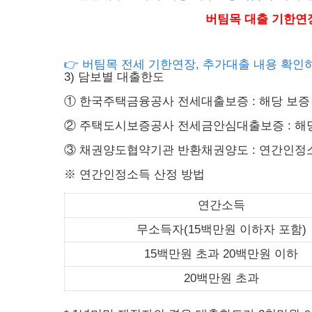
버팀목 대출 기한연
👉 버팀목 전세 기한연장, 추가대출 내용 확인
3) 담보별 대출한도
① 한국주택금융공사 전세대출보증 : 해당 보증
② 주택도시보증공사 전세금안심대출보증 : 해
③ 채권양도협약기관 반환채권양도 : 연간인정소
※ 연간인정소득 산정 방법
연간소득
무소득자(15백만원 이하자 포함)
15백만원 초과 20백만원 이하
20백만원 초과