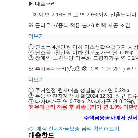
▶ 대출금리
– 최저 연 2.1%~ 최고 연 2.9%까지 산출됩니다.
※ 금리우대(중복 적용 불가) 혜택 제공 조건
더보기
① 연소득 4천만원 이하 기초생활수급권자·차상위
② 연소득 5천만원 이하 한부모가구 연 1.0%p
③ 장애인·노인부양·다문화·고령자가구 연 0.2%
※ 추가우대금리(①,②,③ 중복 적용 가능) 혜택
더보기
① 주거안정 월세대출 성실납부자 연 0.2%p
② 부동산 전자계약 체결(2024.12.31. 신규 접수
③ 다자녀가구 연 0.7%p, 2자녀가구 연 0.5%p,
※ 우대금리 적용 후 최종금리가 연 1.0% 미만인
주택금융공사에서 전세
👉 예상 전세자금보증 금액 확인해보기
대출한도