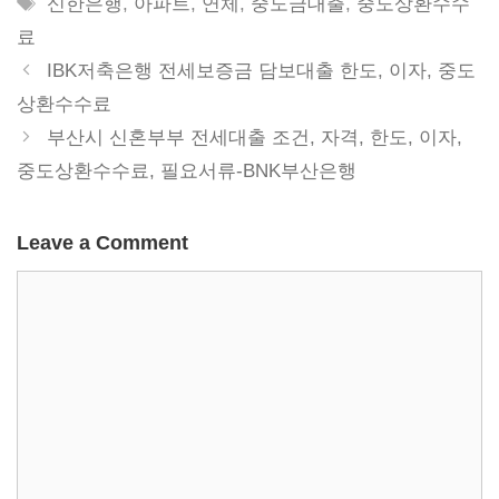
Tags
신한은행
,
아파트
,
연체
,
중도금대출
,
중도상환수수
료
IBK저축은행 전세보증금 담보대출 한도, 이자, 중도
상환수수료
부산시 신혼부부 전세대출 조건, 자격, 한도, 이자,
중도상환수수료, 필요서류-BNK부산은행
Leave a Comment
Comment