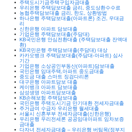
주택도시기금주택구입자금대출
우리은행 주택담보대출 금리, 중도상환수수료
농협주택담보대출 금리, 한도, 상환방법
하나은행 주택담보대출(아파트론) 조건, 우대금
리
신한은행 아파트 담보대출
기업은행 주택담보대출(주담대)
KB국민은행 안심전환대출 (주택담보대출 잔액대
환)
KB국민은행 주택담보대출(주담대) 대상
카카오뱅크 주택담보대출(주담대-아파트) 심사
기간
기업은행 소상공인부동산(아파트)담보대출
국민은행 임대주택,아파트 중도금대출
중도금 대출 스마트 징검다리론
대구은행 아파트담보 대출
케이뱅크 아파트 담보대출
삼성생명 아파트담보대출
KB손해보험 주택담보대출
국민은행 주택도시기금 만기대환 전세자금대출
주거급여 수급자 우리은행 월세대출
서울시 신혼부부 전세자금대출(신한은행)
우리은행 우리전세론 공공임대아파트 임차보증
금대출
다자녀 전세자금대출 – 우리은행 버팀목(정부지