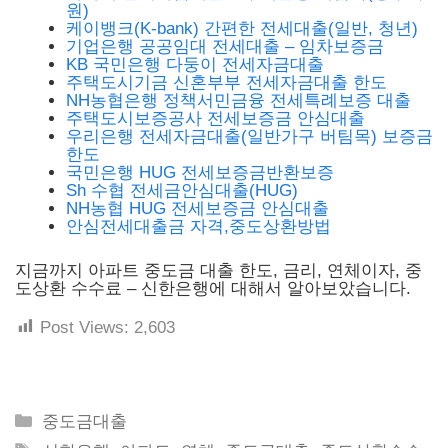
원)
케이뱅크(K-bank) 간편한 전세대출(일반, 청년)
기업은행 공공임대 전세대출 – 임차보증금
KB 국민은행 다둥이 전세자금대출
주택도시기금 신혼부부 전세자금대출 한도
NH농협은행 정책서민금융 전세특례보증 대출
주택도시보증공사 전세보증금 안심대출
우리은행 전세자금대출(일반가구 버팀목) 보증금
한도
국민은행 HUG 전세보증금반환보증
Sh 수협 전세금안심대출(HUG)
NH농협 HUG 전세보증금 안심대출
안심전세대출금 자격,중도상환방법
지금까지 아파트 중도금 대출 한도, 금리, 연체이자, 중
도상환 수수료 – 신한은행에 대해서 알아보았습니다.
Post Views:
2,603
Categories
중도금대출