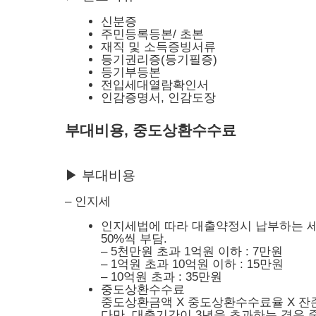
신분증
주민등록등본/ 초본
재직 및 소득증빙서류
등기권리증(등기필증)
등기부등본
전입세대열람확인서
인감증명서, 인감도장
부대비용, 중도상환수수료
▶ 부대비용
– 인지세
인지세법에 따라 대출약정시 납부하는 세
50%씩 부담.
– 5천만원 초과 1억원 이하 : 7만원
– 1억원 초과 10억원 이하 : 15만원
– 10억원 초과 : 35만원
중도상환수수료
중도상환금액 X 중도상환수수료율 X 잔
다만, 대출기간이 3년을 초과하는 경우