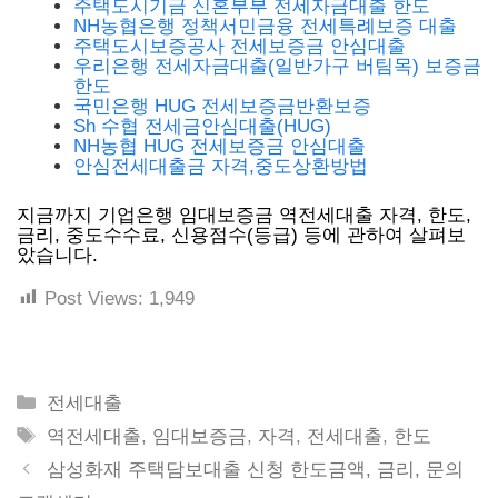
주택도시기금 신혼부부 전세자금대출 한도
NH농협은행 정책서민금융 전세특례보증 대출
주택도시보증공사 전세보증금 안심대출
우리은행 전세자금대출(일반가구 버팀목) 보증금
한도
국민은행 HUG 전세보증금반환보증
Sh 수협 전세금안심대출(HUG)
NH농협 HUG 전세보증금 안심대출
안심전세대출금 자격,중도상환방법
지금까지 기업은행 임대보증금 역전세대출 자격, 한도,
금리, 중도수수료, 신용점수(등급) 등에 관하여 살펴보
았습니다.
Post Views:
1,949
Categories
전세대출
Tags
역전세대출
,
임대보증금
,
자격
,
전세대출
,
한도
삼성화재 주택담보대출 신청 한도금액, 금리, 문의