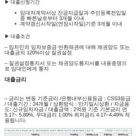
▶
대출신청기간
임대차계약서상 잔금지급일과 주민등록전입일
중 빠른날로부터 3개월 이내
계약갱신시작일(연장시작일)기준 3개월 이내
▶ 대출조건
– 임차인의 임차보증금 반환채권에 대해 채권양도 또는
대출금의 120%이상 질권설정
– 질권설정통지서 또는 채권양도통지서를 내용증명으
로 임대인에게 통지
대출금리
– 금리는 변동 기준금리 /은행내부신용등급 : CSS3등급
/ 대출기간 : 24개월 / 상환방식 : 만기일시상환 / 자금용
도: 신규임차자금 / 대출금액 : 2억원 기준 기본금리 연
5.17~ 5.89%, 우대금리 1.00% 최저금리 4.17~4.49% 적
용됩니다.