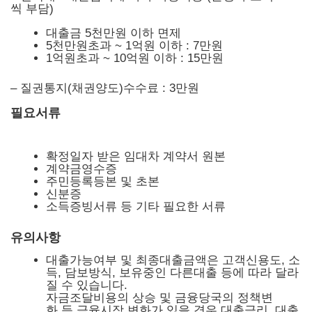
씩 부담)
대출금 5천만원 이하 면제
5천만원초과 ~ 1억원 이하 : 7만원
1억원초과 ~ 10억원 이하 : 15만원
– 질권통지(채권양도)수수료 : 3만원
필요서류
확정일자 받은 임대차 계약서 원본
계약금영수증
주민등록등본 및 초본
신분증
소득증빙서류 등 기타 필요한 서류
유의사항
대출가능여부 및 최종대출금액은 고객신용도, 소
득, 담보방식, 보유중인 다른대출 등에 따라 달라
질 수 있습니다.
자금조달비용의 상승 및 금융당국의 정책변
화 등 금융시장 변화가 있을 경우 대출금리, 대출