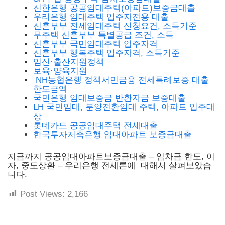
신한은행 공공임대주택(아파트)보증금대출
우리은행 임대주택 입주자전용 대출
신혼부부 전세임대주택 신청요건, 소득기준
무주택 신혼부부 특별공급 조건, 소득
신혼부부 국민임대주택 입주자격
신혼부부 행복주택 입주자격, 소득기준
임신·출산지원정책
보육·양육지원
NH농협은행 정책서민금융 전세특례보증 대출
한도금액
국민은행 임대보증금 반환자금 보증대출
LH 국민임대, 분양전환임대 주택, 아파트 입주대
상
롯데카드 공공임대주택 전세대출
한국투자저축은행 임대아파트 보증금대출
지금까지 공공임대아파트보증금대출 – 임차금 한도, 이
자, 중도상환 – 우리은행 전세론에 대해서 살펴보았습
니다.
Post Views:
2,166