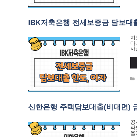
IBK저축은행 전세보증금 담보대출
지
다
사
신한은행 주택담보대출(비대면) 금
공
파
울