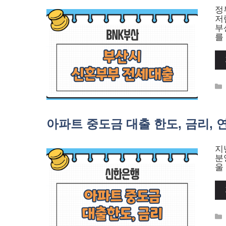
정
저
부
를
아파트 중도금 대출 한도, 금리, 
지
분
울