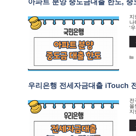
아파트 분양 중도금대출 한도, 중
지
나
‘
우리은행 전세자금대출 iTouch 
전
올
지