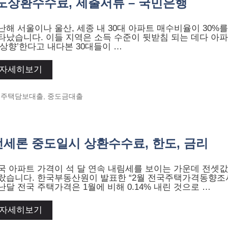
도상환수수료, 제출서류 – 국민은행
난해 서울이나 울산, 세종 내 30대 아파트 매수비율이 30%
타났습니다. 이들 지역은 소득 수준이 뒷받침 되는 데다 아파
우상향’한다고 내다본 30대들이 …
자세히보기
Categories
주택담보대출
,
중도금대출
전세론 중도일시 상환수수료, 한도, 금리
국 아파트 가격이 석 달 연속 내림세를 보이는 가운데 전셋값
랐습니다. 한국부동산원이 발표한 “2월 전국주택가격동향조
난달 전국 주택가격은 1월에 비해 0.14% 내린 것으로 …
자세히보기