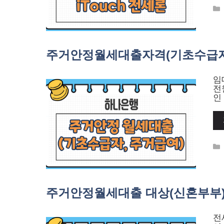
주거안정월세대출자격(기초수급자,
임
전
인
주거안정월세대출 대상(신혼부부)
전