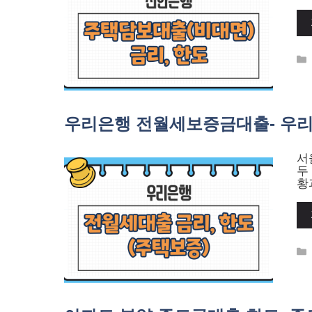
우리은행 전월세보증금대출- 우리W
서
두
황