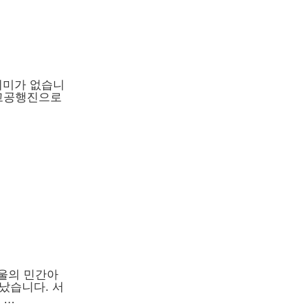
기미가 없습니
 고공행진으로
울의 민간아
타났습니다. 서
 …