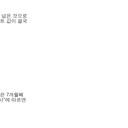
를 넘은 것으로
트 값이 결국
은 7개월째
사”에 따르면