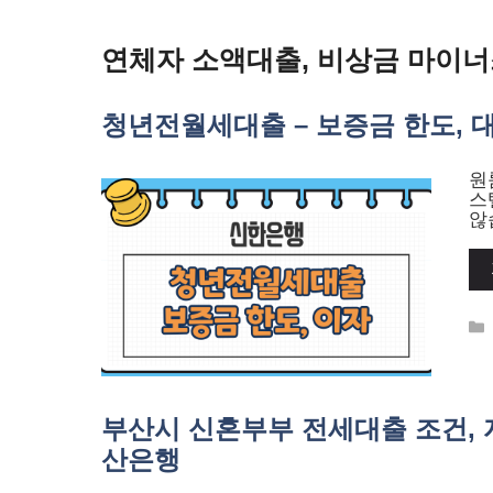
Skip
to
content
연체자 소액대출, 비상금 마이
청년전월세대출 – 보증금 한도, 대
원
스
않
부산시 신혼부부 전세대출 조건, 자
산은행