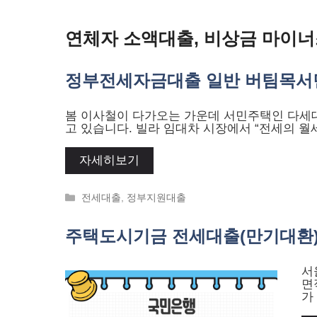
Skip
to
content
연체자 소액대출, 비상금 마이
정부전세자금대출 일반 버팀목서민
봄 이사철이 다가오는 가운데 서민주택인 다세대
고 있습니다. 빌라 임대차 시장에서 “전세의 월세
자세히보기
Categories
전세대출
,
정부지원대출
주택도시기금 전세대출(만기대환)
서
면
가