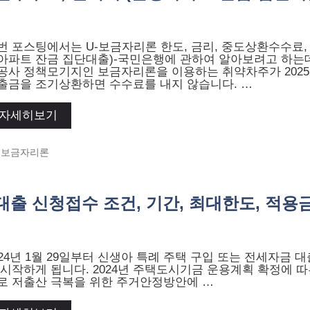
번 포스팅에서는 U-보금자리론 한도, 금리, 중도상환수수료, 
아파트 잔금 집단대출)-국민은행에 관하여 알아보려고 하는
공사 정책모기지인 보금자리론을 이용하는 취약차주가 2025
출금을 조기상환하면 수수료를 내지 않습니다. …
자세히보기
Categories
보금자리론
출 신청접수 조건, 기간, 최대한도, 적용금리
024년 1월 29일부터 신생아 특례 주택 구입 또는 전세자금 
 시작하게 됩니다. 2024년 주택도시기금 운용계획 확정에 따
로 저출산 극복을 위한 주거안정방안에 …