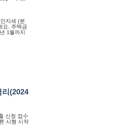
인지세 (분
데요. 주택금
년 1월까지
(2024
대출 신청 접수
른 시행 시작