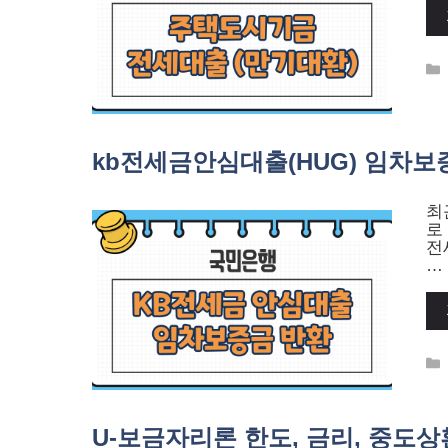
kb전세금안심대출(HUG) 임차보증
최
로
전
…
U-보금자리론 한도, 금리, 중도